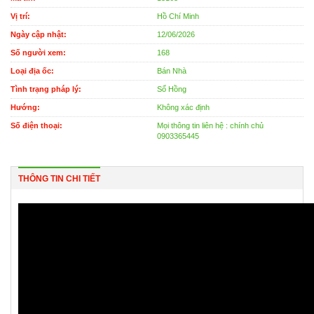
Vị trí:
Hồ Chí Minh
Ngày cập nhật:
12/06/2026
Số người xem:
168
Loại địa ốc:
Bán Nhà
Tình trạng pháp lý:
Sổ Hồng
Hướng:
Không xác định
Số điện thoại:
Mọi thông tin liên hệ : chính chủ
0903365445
THÔNG TIN CHI TIẾT