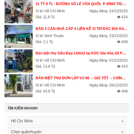
11 TỶ 8 TL - ĐƯỜNG SỐ LÊ VĂN QUỚI,  P. BÌNH TRỊ ĐÔNG , (Quận Bình Tân cũ), TP HCM
Vị trí: Hồ Chí Minh
Ngày đăng: 24/12/2025
Giá: 11,8 Tỷ
424
BÁN 2 CĂN NHÀ CẤP 4 LIỀN KỀ VỊ TRÍ ĐẮC ĐỊA Khu Phố 10 Bình Quý, Phước Dân, Ninh Phước - Ninh thuận
Vị trí: Ninh Thuận
Ngày đăng: 23/12/2025
Giá: 2,1 Tỷ
409
Bán biệt thự Siêu Đẹp 144m2 tại KDC Gia Hòa Xã Phong Phú, Bình Chánh, HCM
Vị trí: Hồ Chí Minh
Ngày đăng: 01/12/2025
Giá: 13,8 Tỷ
410
BÁN BIỆT THỰ ĐƠN LẬP V3-96  – GIÁ TỐT  – CHÍNH CHỦ CẦN BÁN TẠI The Manhattan Glory, Đường Nguyễn Xiển
Vị trí: Hồ Chí Minh
Ngày đăng: 26/12/2025
Giá: 43,6 Tỷ
408
TÌM KIẾM NHANH
Hồ Chí Minh
Chọn quận/huyện