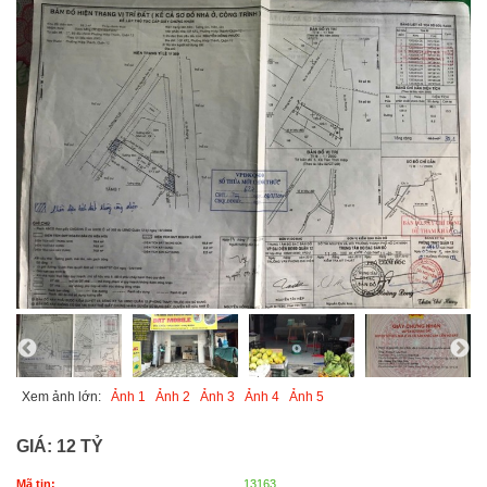
Xem ảnh lớn:
Ảnh 1
Ảnh 2
Ảnh 3
Ảnh 4
Ảnh 5
GIÁ:
12 TỶ
Mã tin:
13163