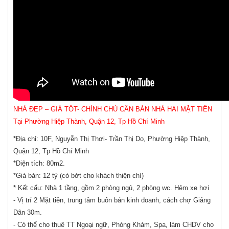
NHÀ ĐẸP – GIÁ TỐT- CHÍNH CHỦ CẦN BÁN NHÀ HAI MẶT TIỀN
Tại Phường Hiệp Thành, Quận 12, Tp Hồ Chí Minh
*Địa chỉ: 10F, Nguyễn Thị Thơi- Trần Thị Do, Phường Hiệp Thành,
Quận 12, Tp Hồ Chí Minh
*Diện tích: 80m2.
*Giá bán: 12 tỷ (có bớt cho khách thiện chí)
* Kết cấu: Nhà 1 tầng, gồm 2 phòng ngủ, 2 phòng wc. Hẻm xe hơi
- Vị trí 2 Mặt tiền, trung tâm buôn bán kinh doanh, cách chợ Giảng
Dân 30m.
- Có thể cho thuê TT Ngoại ngữ, Phòng Khám, Spa, làm CHDV cho