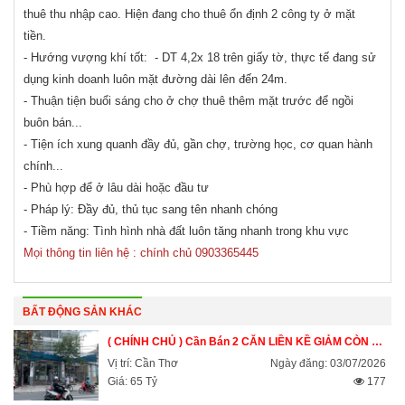
thuê thu nhập cao. Hiện đang cho thuê ổn định 2 công ty ở mặt
tiền.
- Hướng vượng khí tốt: - DT 4,2x 18 trên giấy tờ, thực tế đang sử
dụng kinh doanh luôn mặt đường dài lên đến 24m.
- Thuận tiện buổi sáng cho ở chợ thuê thêm mặt trước để ngồi
buôn bán...
- Tiện ích xung quanh đầy đủ, gần chợ, trường học, cơ quan hành
chính...
- Phù hợp để ở lâu dài hoặc đầu tư
- Pháp lý: Đầy đủ, thủ tục sang tên nhanh chóng
- Tiềm năng: Tình hình nhà đất luôn tăng nhanh trong khu vực
Mọi thông tin liên hệ : chính chủ 0903365445
BẤT ĐỘNG SẢN KHÁC
( CHÍNH CHỦ ) Cần Bán 2 CĂN LIỀN KỀ GIẢM CÒN 65 TỶ - Búng Xáng, P. An Khánh, Q. Ninh Kiều, Cần Thơ
Vị trí: Cần Thơ
Ngày đăng: 03/07/2026
Giá: 65 Tỷ
177