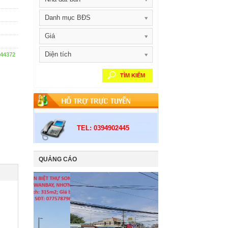
Danh mục BĐS
Giá
Diện tích
844372
TÌM KIẾM
TEL: 0394902445
QUẢNG CÁO