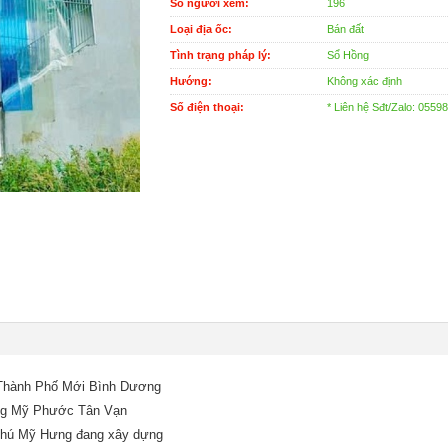
Số người xem:
196
Loại địa ốc:
Bán đất
Tình trạng pháp lý:
Sổ Hồng
Hướng:
Không xác định
Số điện thoại:
* Liên hệ Sđt/Zalo: 0559
ần Thành Phố Mới Bình Dương
ường Mỹ Phước Tân Vạn
 Phú Mỹ Hưng đang xây dựng