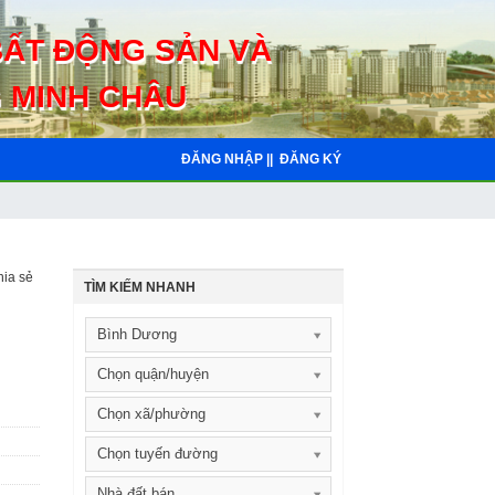
BẤT ĐỘNG SẢN VÀ
 MINH CHÂU
ĐĂNG NHẬP ||
ĐĂNG KÝ
ia sẻ
TÌM KIẾM NHANH
Bình Dương
Chọn quận/huyện
Chọn xã/phường
Chọn tuyến đường
Nhà đất bán