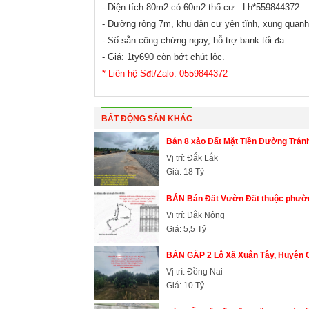
- Diện tích 80m2 có 60m2 thổ cư Lh*559844372
- Đường rộng 7m, khu dân cư yên tĩnh, xung quanh
- Số sẵn công chứng ngay, hỗ trợ bank tối đa.
- Giá: 1ty690 còn bớt chút lộc.
* Liên hệ Sđt/Zalo: 0559844372
BẤT ĐỘNG SẢN KHÁC
Bán 8 xào Đất Mặt Tiền Đường Tr
Vị trí: Đắk Lắk
Giá: 18 Tỷ
BÁN Bán Đất Vườn Đất thuộc phường
Vị trí: Đắk Nông
Giá: 5,5 Tỷ
BÁN GẤP 2 Lô Xã Xuân Tây, Huyện C
Vị trí: Đồng Nai
Giá: 10 Tỷ