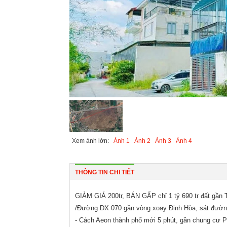
Xem ảnh lớn:
Ảnh 1
Ảnh 2
Ảnh 3
Ảnh 4
THÔNG TIN CHI TIẾT
GIẢM GIÁ 200tr, BÁN GẤP chỉ 1 tỷ 690 tr đất g
/Đường DX 070 gần vòng xoay Định Hòa, sát đ
- Cách Aeon thành phố mới 5 phút, gần chung cư