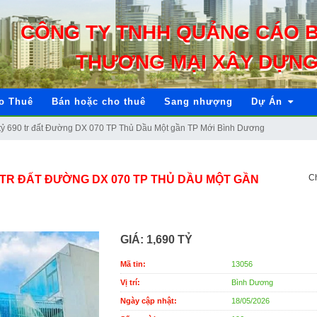
CÔNG TY TNHH QUẢNG CÁO 
THƯƠNG MẠI XÂY DỰNG
o Thuê
Bán hoặc cho thuê
Sang nhượng
Dự Án
 1 tỷ 690 tr đất Đường DX 070 TP Thủ Dầu Một gần TP Mới Bình Dương
Ch
 690 TR ĐẤT ĐƯỜNG DX 070 TP THỦ DẦU MỘT GẦN
GIÁ:
1,690 TỶ
Mã tin:
13056
Vị trí:
Bình Dương
Ngày cập nhật:
18/05/2026