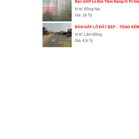
Bán GẤP Lô Đất Tiềm Năng Vị Trí Siê
Vị trí: Đồng Nai
Giá: 18 Tỷ
BÁN GẤP LÔ ĐẤT ĐẸP – TẶNG KÈM 
Vị trí: Lâm Đồng
Giá: 6,9 Tỷ