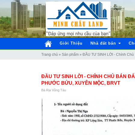
Giới Thiệu
Nhà đất bán
Ch
Trang chủ
»
Sản phẩm
»
ĐẦU TƯ SINH LỜI - Chính Chủ 
ĐẦU TƯ SINH LỜI - CHÍNH CHỦ BÁN Đ
PHƯỚC BỬU, XUYÊN MỘC, BRVT
Bà Rịa Vũng Tàu