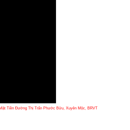
Mặt Tiền Đường Thị Trấn Phước Bửu, Xuyên Mộc, BRVT