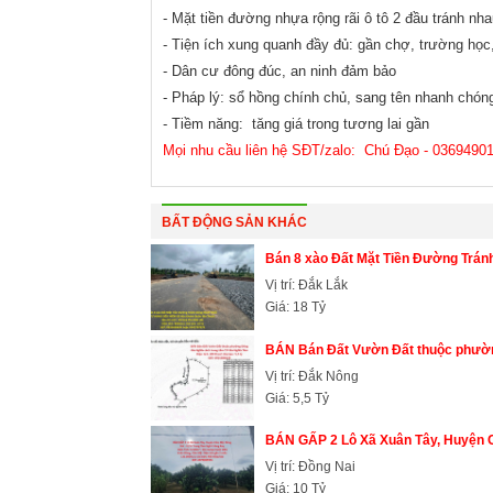
- Mặt tiền đường nhựa rộng rãi ô tô 2 đầu tránh nh
- Tiện ích xung quanh đầy đủ: gần chợ, trường họ
- Dân cư đông đúc, an ninh đảm bảo
- Pháp lý: sổ hồng chính chủ, sang tên nhanh chón
- Tiềm năng: tăng giá trong tương lai gần
Mọi nhu cầu liên hệ SĐT/zalo: Chú Đạo - 0369490
BẤT ĐỘNG SẢN KHÁC
Bán 8 xào Đất Mặt Tiền Đường Tr
Vị trí: Đắk Lắk
Giá: 18 Tỷ
BÁN Bán Đất Vườn Đất thuộc phường
Vị trí: Đắk Nông
Giá: 5,5 Tỷ
BÁN GẤP 2 Lô Xã Xuân Tây, Huyện C
Vị trí: Đồng Nai
Giá: 10 Tỷ