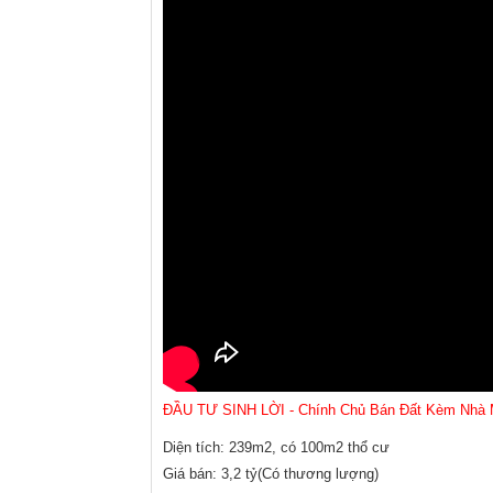
ĐẦU TƯ SINH LỜI - Chính Chủ Bán Đất Kèm Nhà 
Diện tích: 239m2, có 100m2 thổ cư
Giá bán: 3,2 tỷ(Có thương lượng)