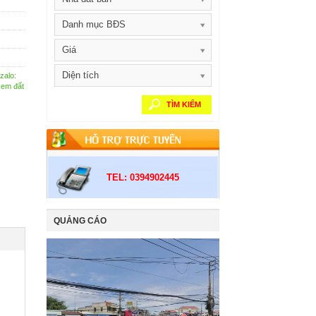
Danh mục BĐS
Giá
Diện tích
zalo:
xem đất
TÌM KIẾM
TEL: 0394902445
QUẢNG CÁO