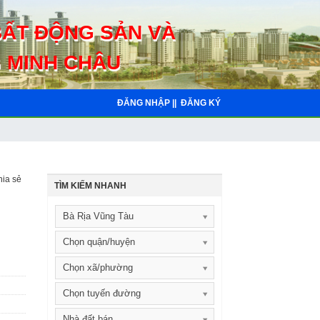
BẤT ĐỘNG SẢN VÀ
 MINH CHÂU
ĐĂNG NHẬP ||
ĐĂNG KÝ
ia sẻ
TÌM KIẾM NHANH
Bà Rịa Vũng Tàu
Chọn quận/huyện
Chọn xã/phường
Chọn tuyến đường
Nhà đất bán