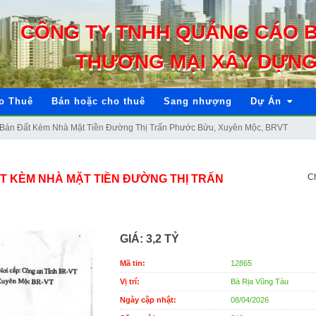
CÔNG TY TNHH QUẢNG CÁO 
THƯƠNG MẠI XÂY DỰNG
o Thuê
Bán hoặc cho thuê
Sang nhượng
Dự Án
Bán Đất Kèm Nhà Mặt Tiền Đường Thị Trấn Phước Bửu, Xuyên Mộc, BRVT
Ch
ẤT KÈM NHÀ MẶT TIỀN ĐƯỜNG THỊ TRẤN
GIÁ:
3,2 TỶ
Mã tin:
12865
Vị trí:
Bà Rịa Vũng Tàu
Ngày cập nhật:
08/04/2026