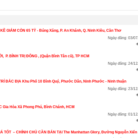
KỀ GIẢM CÒN 65 TỶ - Búng Xáng, P. An Khánh, Q. Ninh Kiều, Cần Thơ
Ngày đăng: 03/07
,  P. BÌNH TRỊ ĐÔNG , (Quận Bình Tân cũ), TP HCM
Ngày đăng: 24/12
RÍ ĐẮC ĐỊA Khu Phố 10 Bình Quý, Phước Dân, Ninh Phước - Ninh thuận
Ngày đăng: 23/12
DC Gia Hòa Xã Phong Phú, Bình Chánh, HCM
Ngày đăng: 01/12
Á TỐT  – CHÍNH CHỦ CẦN BÁN TẠI The Manhattan Glory, Đường Nguyễn Xiển