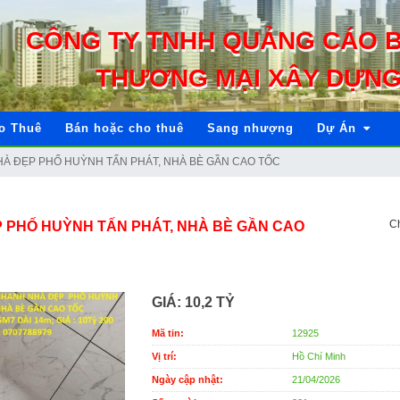
CÔNG TY TNHH QUẢNG CÁO 
THƯƠNG MẠI XÂY DỰNG
o Thuê
Bán hoặc cho thuê
Sang nhượng
Dự Án
NHÀ ĐẸP PHỐ HUỲNH TẤN PHÁT, NHÀ BÈ GẦN CAO TỐC
Ch
 PHỐ HUỲNH TẤN PHÁT, NHÀ BÈ GẦN CAO
GIÁ:
10,2 TỶ
Mã tin:
12925
Vị trí:
Hồ Chí Minh
Ngày cập nhật:
21/04/2026