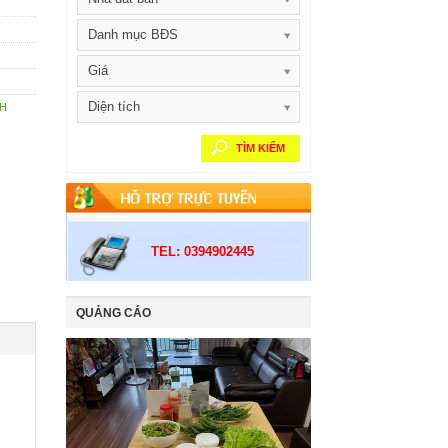
Danh mục BĐS
Giá
Diện tích
NH
TÌM KIẾM
TEL: 0394902445
QUẢNG CÁO