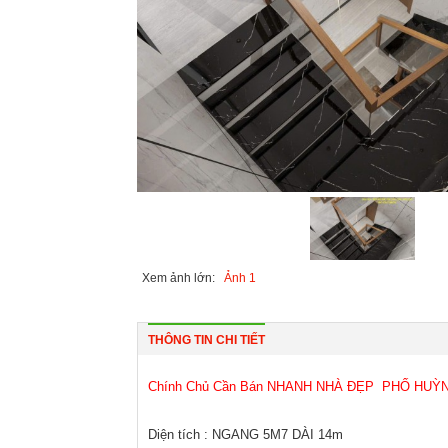
Xem ảnh lớn:
Ảnh 1
THÔNG TIN CHI TIẾT
Chính Chủ Cần Bán NHANH NHÀ ĐẸP PHỐ HUỲ
Diện tích : NGANG 5M7 DÀI 14m