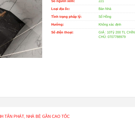
Số người xem:
221
Loại địa ốc:
Bán Nhà
Tình trạng pháp lý:
Sổ Hồng
Hướng:
Không xác định
Số điện thoại:
GIÁ : 10Tỷ 200 TL CHÍ
CHỦ: 0707788979
NH TẤN PHÁT, NHÀ BÈ GẦN CAO TỐC