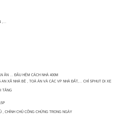
N ,…
ÁN ĂN … ĐẦU HẺM CÁCH NHÀ 400M
 AN XÃ NHÀ BÈ , TOÀ ÁN VÀ CÁC VP NHÀ ĐẤT,… CHỈ 5PHUT DI XE
I TĂNG
15P
 ĐỦ , CHÍNH CHỦ CÔNG CHỨNG TRONG NGÀY