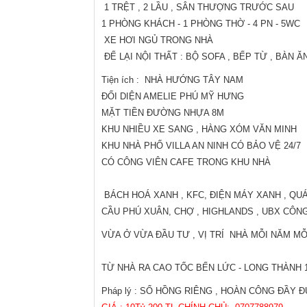
1 TRỆT , 2 LẦU , SÂN THƯỢNG TRƯỚC SAU
1 PHÒNG KHÁCH - 1 PHÒNG THỜ - 4 PN - 5WC
XE HƠI NGỦ TRONG NHÀ
ĐỂ LẠI NỘI THẤT : BỘ SOFA , BẾP TỪ , BÀN Ă
Tiện ích : NHÀ HƯỚNG TÂY NAM
ĐỐI DIỆN AMELIE PHÚ MỸ HƯNG
MẶT TIỀN ĐƯỜNG NHỰA 8M
KHU NHIỀU XE SANG , HÀNG XÓM VĂN MINH
KHU NHÀ PHỐ VILLA AN NINH CÓ BẢO VỆ 24/7
CÓ CÔNG VIÊN CAFE TRONG KHU NHÀ
BÁCH HOÁ XANH , KFC, ĐIỆN MÁY XANH , QU
CẦU PHÚ XUÂN, CHỢ , HIGHLANDS , UBX CÔNG
VỪA Ở VỪA ĐẦU TƯ , VỊ TRÍ NHÀ MỖI NĂM MỖ
TỪ NHÀ RA CAO TỐC BẾN LỨC - LONG THÀNH 
Pháp lý : SỔ HỒNG RIÊNG , HOÀN CÔNG ĐẦY