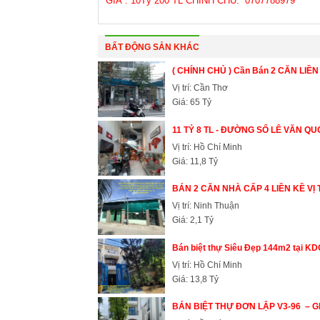
GIÁ : 10Tỷ 200 TL CHÍNH CHỦ: 0707788979
BẤT ĐỘNG SẢN KHÁC
( CHÍNH CHỦ ) Cần Bán 2 CĂN LIỀN 
Vị trí: Cần Thơ
Giá: 65 Tỷ
11 TỶ 8 TL - ĐƯỜNG SỐ LÊ VĂN QUỚI
Vị trí: Hồ Chí Minh
Giá: 11,8 Tỷ
BÁN 2 CĂN NHÀ CẤP 4 LIỀN KỀ VỊ T
Vị trí: Ninh Thuận
Giá: 2,1 Tỷ
Bán biệt thự Siêu Đẹp 144m2 tại K
Vị trí: Hồ Chí Minh
Giá: 13,8 Tỷ
BÁN BIỆT THỰ ĐƠN LẬP V3-96  – GI