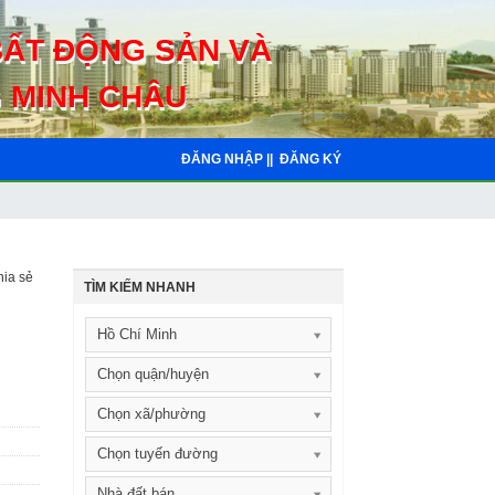
BẤT ĐỘNG SẢN VÀ
 MINH CHÂU
ĐĂNG NHẬP ||
ĐĂNG KÝ
ia sẻ
TÌM KIẾM NHANH
Hồ Chí Minh
Chọn quận/huyện
Chọn xã/phường
Chọn tuyến đường
Nhà đất bán