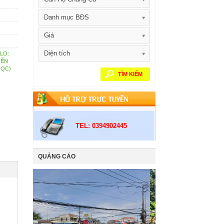
Danh mục BĐS
Giá
Diện tích
ALO:
IỄN
 QC)
TÌM KIẾM
TEL: 0394902445
QUẢNG CÁO