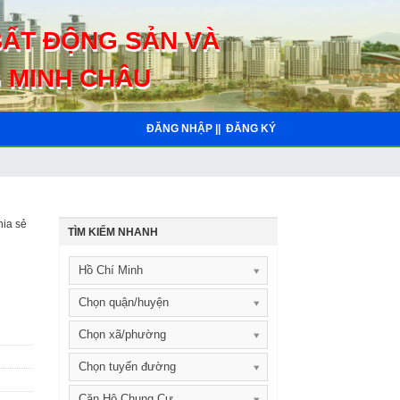
BẤT ĐỘNG SẢN VÀ
 MINH CHÂU
ĐĂNG NHẬP ||
ĐĂNG KÝ
ia sẻ
TÌM KIẾM NHANH
Hồ Chí Minh
Chọn quận/huyện
Chọn xã/phường
Chọn tuyến đường
Căn Hộ Chung Cư