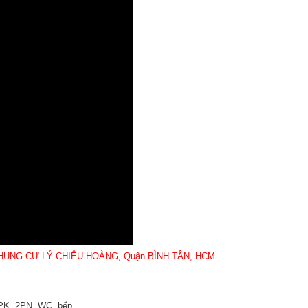
HUNG CƯ LÝ CHIÊU HOÀNG, Quận BÌNH TÂN, HCM
 PK, 2PN, WC, bếp.