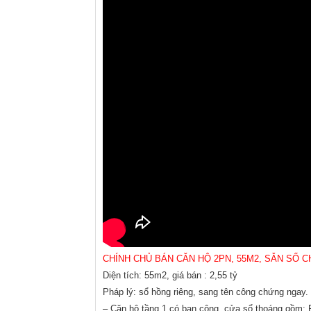
CHÍNH CHỦ BÁN CĂN HỘ 2PN, 55M2, SẴN SỔ C
Diện tích: 55m2, giá bán : 2,55 tỷ
Pháp lý: sổ hồng riêng, sang tên công chứng ngay.
– Căn hộ tầng 1 có ban công, cửa sổ thoáng gồm: