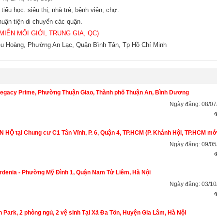
iểu học. siêu thị, nhà trẻ, bệnh viện, chợ.
uận tiện di chuyển các quận.
( MIỄN MÔI GIỚI, TRUNG GIA, QC)
êu Hoàng, Phường An Lạc, Quận Bình Tân, Tp Hồ Chí Minh
Legacy Prime, Phường Thuận Giao, Thành phố Thuận An, Bình Dương
Ngày đăng: 08/07
Ộ tại Chung cư C1 Tân Vĩnh, P. 6, Quận 4, TP.HCM (P. Khánh Hội, TP.HCM mới
Ngày đăng: 09/05
denia - Phường Mỹ Đình 1, Quận Nam Từ Liêm, Hà Nội
Ngày đăng: 03/10
Park, 2 phòng ngủ, 2 vệ sinh Tại Xã Đa Tốn, Huyện Gia Lâm, Hà Nội