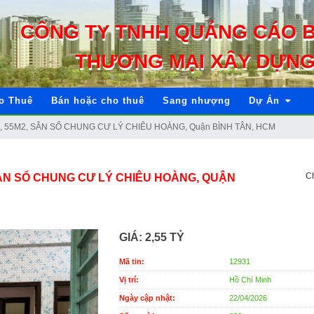
CÔNG TY TNHH QUẢNG CÁO 
THƯƠNG MẠI XÂY DỰNG
o Thuê
Bán hoặc cho thuê
Sang nhượng
Dự Án
 55M2, SẴN SỔ CHUNG CƯ LÝ CHIÊU HOÀNG, Quận BÌNH TÂN, HCM
Ch
SẴN SỔ CHUNG CƯ LÝ CHIÊU HOÀNG, QUẬN
GIÁ:
2,55 TỶ
Mã tin:
12931
Vị trí:
Hồ Chí Minh
Ngày cập nhật:
22/04/2026