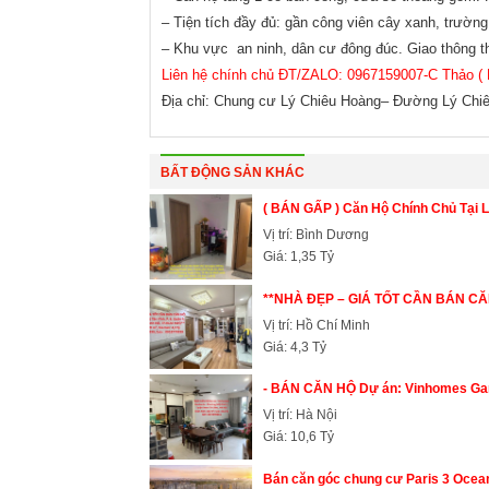
– Tiện tích đầy đủ: gần công viên cây xanh, trường t
– Khu vực an ninh, dân cư đông đúc. Giao thông th
Liên hệ chính chủ ĐT/ZALO: 0967159007-C Thảo 
Địa chỉ: Chung cư Lý Chiêu Hoàng– Đường Lý Chi
BẤT ĐỘNG SẢN KHÁC
( BÁN GẤP ) Căn Hộ Chính Chủ Tại 
Vị trí: Bình Dương
Giá: 1,35 Tỷ
**NHÀ ĐẸP – GIÁ TỐT CẦN BÁN CĂN H
Vị trí: Hồ Chí Minh
Giá: 4,3 Tỷ
- BÁN CĂN HỘ Dự án: Vinhomes Gar
Vị trí: Hà Nội
Giá: 10,6 Tỷ
Bán căn góc chung cư Paris 3 Ocean 