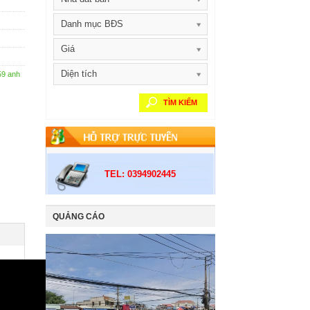
Danh mục BĐS
Giá
Diện tích
59 anh
TÌM KIẾM
TEL: 0394902445
QUẢNG CÁO