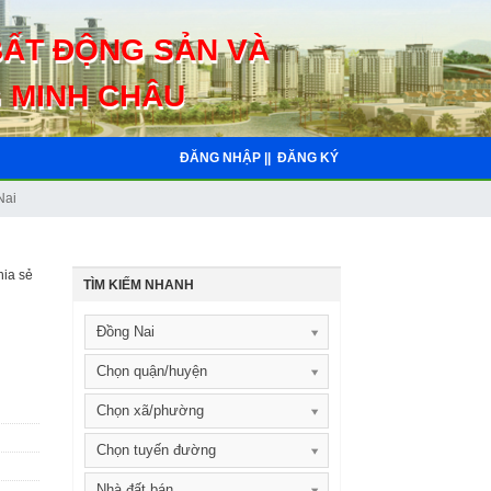
BẤT ĐỘNG SẢN VÀ
 MINH CHÂU
ĐĂNG NHẬP ||
ĐĂNG KÝ
Nai
ia sẻ
TÌM KIẾM NHANH
Đồng Nai
Chọn quận/huyện
Chọn xã/phường
Chọn tuyến đường
Nhà đất bán