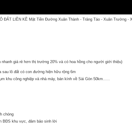
ĐẤT LIỀN KỀ Mặt Tiền Đường Xuân Thành - Trảng Táo - Xuân Trường - 
n nhanh giá rẻ hơn thị trường 20% và có hoa hồng cho người giới thiệu)
a sau lô đất có con đường hiện hữu rộng 6m
ụm khu công nghiệp và nhà máy, bán kính về Sài Gòn 50km......
nh chóng
ình BĐS khu vực, đảm bảo sinh lời