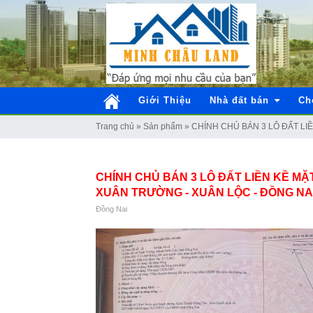
Giới Thiệu
Nhà đất bán
Ch
Trang chủ
»
Sản phẩm
»
CHÍNH CHỦ BÁN 3 LÔ ĐẤT LIỀN 
CHÍNH CHỦ BÁN 3 LÔ ĐẤT LIỀN KỀ MẶ
XUÂN TRƯỜNG - XUÂN LỘC - ĐỒNG NA
Đồng Nai