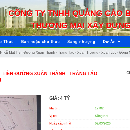
CÔNG TY TNHH QUẢNG CÁO 
THƯƠNG MẠI XÂY DỰNG
o Thuê
Bán hoặc cho thuê
Sang nhượng
Dự Án
KỀ Mặt Tiền Đường Xuân Thành - Trảng Táo - Xuân Trường - Xuân Lộc - Đồng 
Ch
T TIỀN ĐƯỜNG XUÂN THÀNH - TRẢNG TÁO -
I
GIÁ:
4 TỶ
Mã tin:
12702
Vị trí:
Đồng Nai
Ngày cập nhật:
02/03/2026