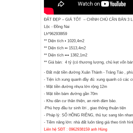
ĐẤT ĐẸP – GIÁ TỐT – CHÍNH CHỦ CẦN BÁN 3 LÔ 
Lộc - Đồng Nai
Lh*962938l59
** Diện tích • 1020,4m2
** Diện tích •• 1513,4m2
** Diện tích ••• 1382,1m2
** Giá bán: 4 tỷ (có thương lượng, chủ kẹt vốn bá
- Đất mặt tiền đường Xuân Thành - Trảng Táo , phí
- Tiện ích xung quanh đầy đủ: xung quanh có các c
- Mặt tiền đường nhựa lớn rộng 12m
- Mặt tiền bám đường gần 70m
- Khu dân cư thân thiện, an ninh đảm bảo.
-Phù hợp đầu tư sinh lời , giao thông thuận tiện
- Pháp lý: SỔ HỒNG RIÊNG, thủ tục sang tên nha
- Tiềm năng lớn: nhà đất luôn tăng giá theo tình h
Liên hệ SĐT : 0962938159 anh Hùng