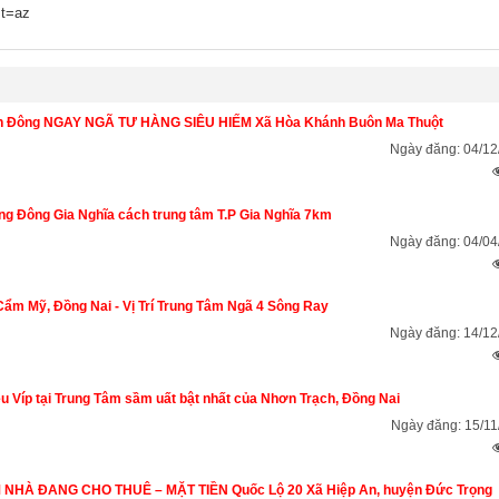
st=az
ánh Đông NGAY NGÃ TƯ HÀNG SIÊU HIẾM Xã Hòa Khánh Buôn Ma Thuột
Ngày đăng: 04/12
 Đông Gia Nghĩa cách trung tâm T.P Gia Nghĩa 7km
Ngày đăng: 04/04
ẩm Mỹ, Đồng Nai - Vị Trí Trung Tâm Ngã 4 Sông Ray
Ngày đăng: 14/12
u Víp tại Trung Tâm sầm uất bật nhất của Nhơn Trạch, Đồng Nai
Ngày đăng: 15/11
NHÀ ĐANG CHO THUÊ – MẶT TIỀN Quốc Lộ 20 Xã Hiệp An, huyện Đức Trọng