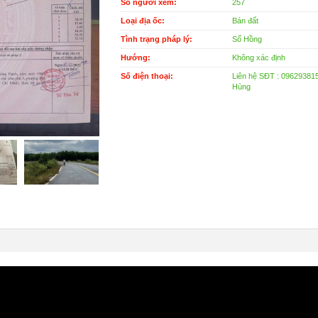
Số người xem:
257
Loại địa ốc:
Bán đất
Tình trạng pháp lý:
Sổ Hồng
Hướng:
Không xác định
Số điện thoại:
Liên hệ SĐT : 09629381
Hùng