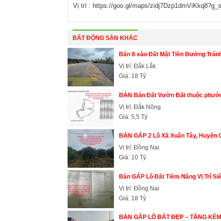
Vị trí : https://goo.gl/maps/zidj7Dzp1dmViKkq8?g_
BẤT ĐỘNG SẢN KHÁC
Bán 8 xào Đất Mặt Tiền Đường Tr
Vị trí: Đắk Lắk
Giá: 18 Tỷ
BÁN Bán Đất Vườn Đất thuộc phường
Vị trí: Đắk Nông
Giá: 5,5 Tỷ
BÁN GẤP 2 Lô Xã Xuân Tây, Huyện C
Vị trí: Đồng Nai
Giá: 10 Tỷ
Bán GẤP Lô Đất Tiềm Năng Vị Trí Siê
Vị trí: Đồng Nai
Giá: 18 Tỷ
BÁN GẤP LÔ ĐẤT ĐẸP – TẶNG KÈM 